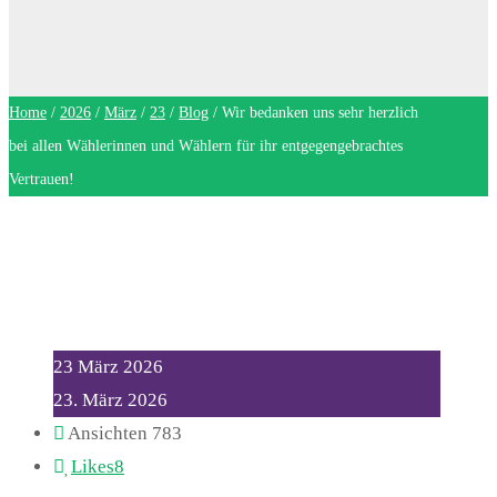
Home
/
2026
/
März
/
23
/
Blog
/
Wir bedanken uns sehr herzlich
bei allen Wählerinnen und Wählern für ihr entgegengebrachtes
Vertrauen!
23
März
2026
23. März 2026
Ansichten
783
Likes
8