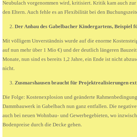
Neubulach vorgenommen wird, kritisiert. Kritik kam auch zu
den Eltern. Auch fehle es an Flexibilität bei den Buchungszeit
Der Anbau des Gabelbacher Kindergartens, Beispiel f
Mit völligem Unverständnis wurde auf die enorme Kostenste
auf nun mehr über 1 Mio €) und der deutlich längeren Bauzei
Monate, nun sind es bereits 1,2 Jahre, ein Ende ist nicht abzu
nicht.
Zusmarshausen braucht für Projektrealisierungen ext
Die Folge: Kostenexplosion und geänderte Rahmenbedingungen
Dammbauwerk in Gabelbach nun ganz entfallen. Die negativen
auch bei neuen Wohnbau- und Gewerbegebieten, wo inzwische
Bodenpreise durch die Decke gehen.