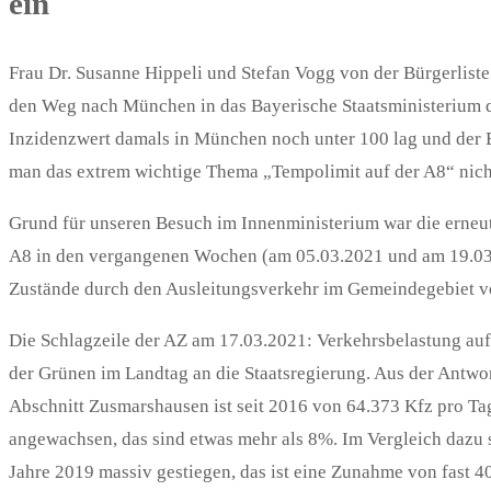
ein
Frau Dr. Susanne Hippeli und Stefan Vogg von der Bürgerlis
den Weg nach München in das Bayerische Staatsministerium de
Inzidenzwert damals in München noch unter 100 lag und der
man das extrem wichtige Thema „Tempolimit auf der A8“ nicht
Grund für unseren Besuch im Innenministerium war die erneu
A8 in den vergangenen Wochen (am 05.03.2021 und am 19.03.
Zustände durch den Ausleitungsverkehr im Gemeindegebiet v
Die Schlagzeile der AZ am 17.03.2021: Verkehrsbelastung auf d
der Grünen im Landtag an die Staatsregierung. Aus der Antwor
Abschnitt Zusmarshausen ist seit 2016 von 64.373 Kfz pro Ta
angewachsen, das sind etwas mehr als 8%. Im Vergleich dazu 
Jahre 2019 massiv gestiegen, das ist eine Zunahme von fast 