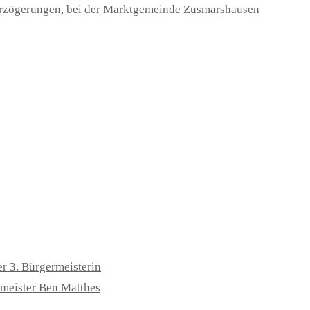
 Verzögerungen, bei der Marktgemeinde Zusmarshausen
,
r 3. Bürgermeisterin
rmeister Ben Matthes