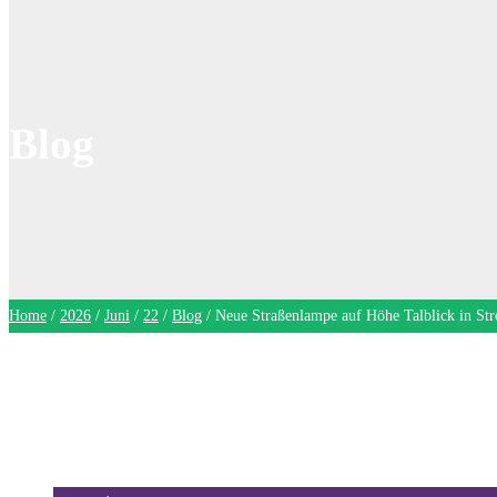
Blog
Home
/
2026
/
Juni
/
22
/
Blog
/
Neue Straßenlampe auf Höhe Talblick in Stre