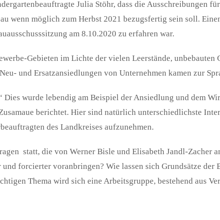
dergartenbeauftragte Julia Stöhr, dass die Ausschreibungen fü
au wenn möglich zum Herbst 2021 bezugsfertig sein soll. Einen 
auausschusssitzung am 8.10.2020 zu erfahren war.
rbe-Gebieten im Lichte der vielen Leerstände, unbebauten Gr
 Neu- und Ersatzansiedlungen von Unternehmen kamen zur Spr
?“ Dies wurde lebendig am Beispiel der Ansiedlung und dem Wi
 Zusamaue berichtet. Hier sind natürlich unterschiedlichste Int
rbeauftragten des Landkreises aufzunehmen.
ragen statt, die von Werner Bisle und Elisabeth Jandl-Zacher 
 und forcierter voranbringen? Wie lassen sich Grundsätze der B
htigen Thema wird sich eine Arbeitsgruppe, bestehend aus Ver