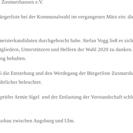
e Zusmarshausen e.V.
Bürgerliste bei der Kommunalwahl im vergangenen März ein: di
rmeisterkandidaten durchgebracht habe. Stefan Vogg ließ es sic
tgliedern, Unterstützern und Helfern der Wahl 2020 zu danken
ng behalten.
li die Entstehung und den Werdegang der Bürgerliste Zusmarsha
hrlicher beleuchtet.
rüfer Armin Sigel und der Entlastung der Vorstandschaft schlo
ausbau zwischen Augsburg und Ulm.