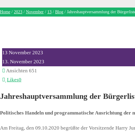
Home
/
2023
/
November
/
13
/
Blog
/
Jahreshauptversammlung der Bürgerlist
13
November
2023
13. November 2023
Ansichten
651
Likes
0
Jahreshauptversammlung der Bürgerlis
Politisches Handeln und programmatische Ausrichtung der 
Am Freitag, den 09.10.2020 begrüßte der Vorsitzende Harry J